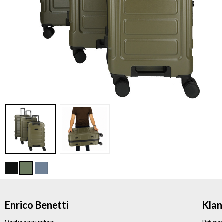
Enrico Benetti
Klan
Verkooppunten
Privac