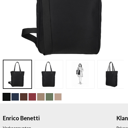
Enrico Benetti
Klan
Verkooppunten
Privac