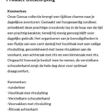
Kenmerken
Onze Genua-collectie brengt een tijdloze charme naar je
dagelijkse avonturen. Gemaakt van hoogwaardig rundleer,
ontwikkelt deze prachtige crossbody tas in de loop van de tijd
een prachtig karakter, terwijl hij stevig genoeg blijft voor
dagelijks gebruik. Het organiseren van je benodigdheden is
een fluitje van een cent dankzij het hoofdvak met een veilige
ritssluiting, gecombineerd met twee ritszakken aan de
voorkant, een achterzak met rits en een binnenzak met rits.
Ongeacht hoeveel je besluit mee te nemen, de verstelbare
schouderband zorgt de hele dag door voor optimaal
draagcomfort.
Kenmerken:
-runderleer
-Hoofdvak met ritssluiting
-Verstelbare schouderband
-Voorvakken met ritssluiting
-Ritsvak achterkant