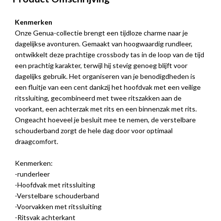
Kenmerken
Onze Genua-collectie brengt een tijdloze charme naar je
dagelijkse avonturen. Gemaakt van hoogwaardig rundleer,
ontwikkelt deze prachtige crossbody tas in de loop van de tijd
een prachtig karakter, terwijl hij stevig genoeg blijft voor
dagelijks gebruik. Het organiseren van je benodigdheden is
een fluitje van een cent dankzij het hoofdvak met een veilige
ritssluiting, gecombineerd met twee ritszakken aan de
voorkant, een achterzak met rits en een binnenzak met rits.
Ongeacht hoeveel je besluit mee te nemen, de verstelbare
schouderband zorgt de hele dag door voor optimaal
draagcomfort.
Kenmerken:
-runderleer
-Hoofdvak met ritssluiting
-Verstelbare schouderband
-Voorvakken met ritssluiting
-Ritsvak achterkant