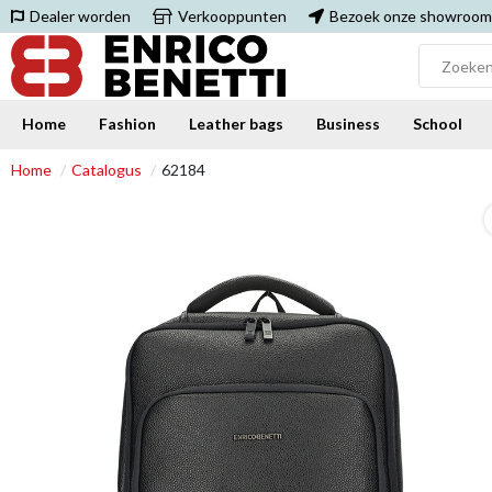
Dealer worden
Verkooppunten
Bezoek onze showroom
Home
Fashion
Leather bags
Business
School
Home
Catalogus
62184