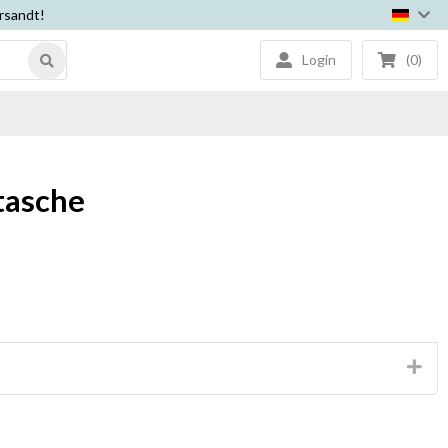
ersandt!
Login
(0)
etasche